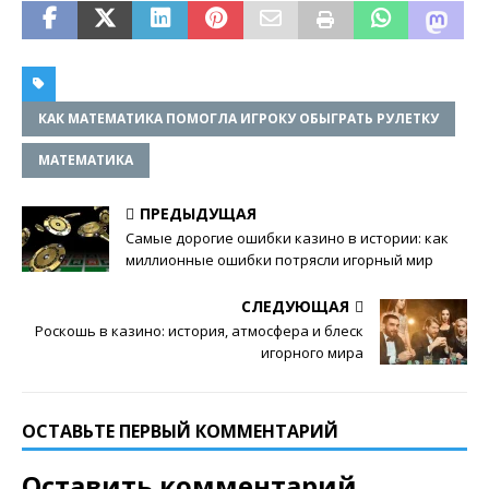
КАК МАТЕМАТИКА ПОМОГЛА ИГРОКУ ОБЫГРАТЬ РУЛЕТКУ
МАТЕМАТИКА
ПРЕДЫДУЩАЯ
Самые дорогие ошибки казино в истории: как
миллионные ошибки потрясли игорный мир
СЛЕДУЮЩАЯ
Роскошь в казино: история, атмосфера и блеск
игорного мира
ОСТАВЬТЕ ПЕРВЫЙ КОММЕНТАРИЙ
Оставить комментарий