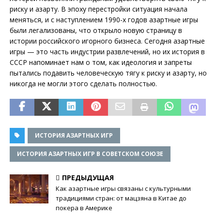
риску и азарту. В эпоху перестройки ситуация начала
меняться, и с наступлением 1990-х годов азартные игры
были легализованы, что открыло новую страницу в
истории российского игорного бизнеса. Сегодня азартные
игры — это часть индустрии развлечений, но их история в
СССР напоминает нам о том, как идеология и запреты
пытались подавить человеческую тягу к риску и азарту, но
никогда не могли этого сделать полностью.
ИСТОРИЯ АЗАРТНЫХ ИГР
ИСТОРИЯ АЗАРТНЫХ ИГР В СОВЕТСКОМ СОЮЗЕ
ПРЕДЫДУЩАЯ
Как азартные игры связаны с культурными
традициями стран: от мацзяна в Китае до
покера в Америке