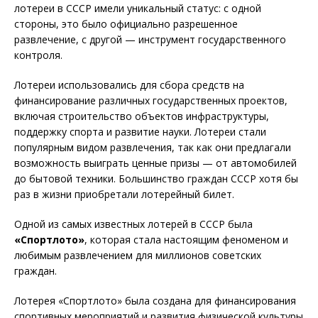
лотереи в СССР имели уникальный статус: с одной
стороны, это было официально разрешенное
развлечение, с другой — инструмент государственного
контроля.
Лотереи использовались для сбора средств на
финансирование различных государственных проектов,
включая строительство объектов инфраструктуры,
поддержку спорта и развитие науки. Лотереи стали
популярным видом развлечения, так как они предлагали
возможность выиграть ценные призы — от автомобилей
до бытовой техники. Большинство граждан СССР хотя бы
раз в жизни приобретали лотерейный билет.
Одной из самых известных лотерей в СССР была
«Спортлото»
, которая стала настоящим феноменом и
любимым развлечением для миллионов советских
граждан.
Лотерея «Спортлото» была создана для финансирования
спортивных мероприятий и развития физической культуры