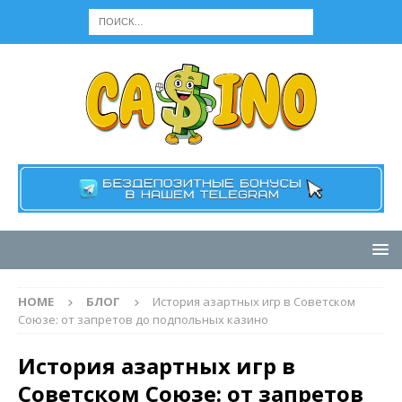
HOME
БЛОГ
История азартных игр в Советском
Союзе: от запретов до подпольных казино
История азартных игр в
Советском Союзе: от запретов